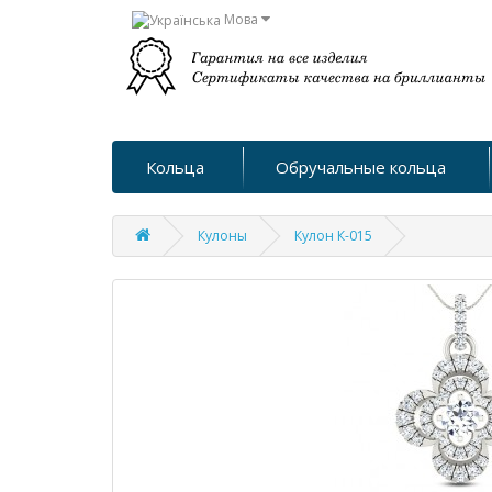
Мова
Кольца
Обручальные кольца
Кулоны
Кулон К-015