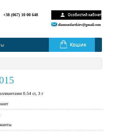
Особистий кабінет
+38 (067) 10 00 648
diamondartkiev@gmail.com
Кошик
ты
015
ллиантами 0.54 ct, 3 г
иант
t
лианты