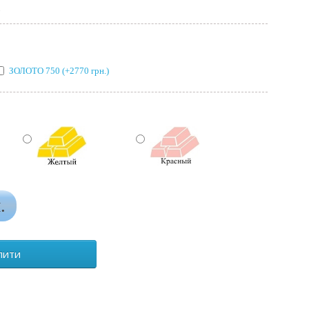
ЗОЛОТО 750 (+2770 грн.)
ый
Желтый
Красный
.
пити