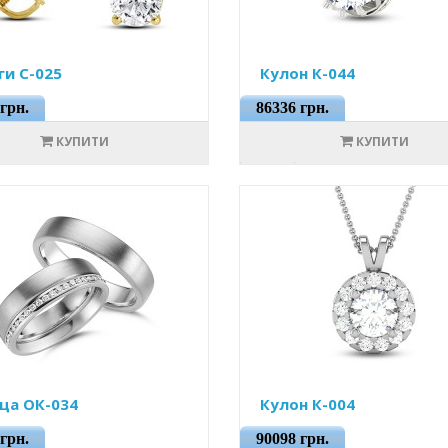
ги С-025
Кулон К-044
грн.
86336 грн.
КУПИТИ
КУПИТИ
ца ОК-034
Кулон К-004
грн.
90098 грн.