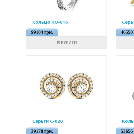
Кольцо КО-016
Серь
99104 грн.
46550 
КУПИТИ
Серьги С-020
Коль
39178 грн.
53656 