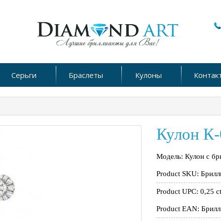
Серьги
Браслеты
Кулоны
Контак
Кулон К-
Модель: Кулон с бри
Product SKU: Брилл
Product UPC: 0,25 c
Product EAN: Брил