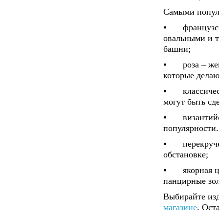
Самыми попул
⦁
французс
овальными и 
башни;
⦁
роза – ж
которые делаю
⦁
классиче
могут быть сд
⦁
византий
популярности.
⦁
перекруч
обстановке;
⦁
якорная 
панцирные зо
Выбирайте изд
магазине
. Ост