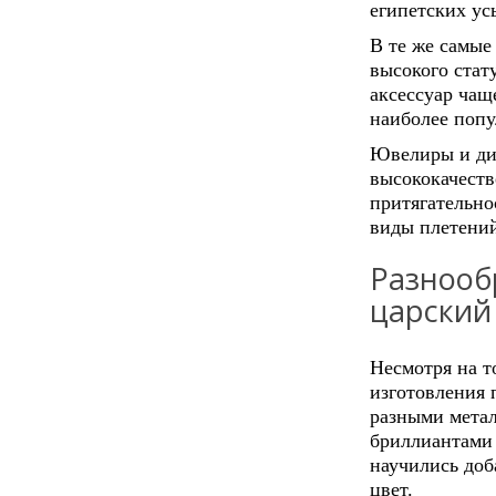
египетских ус
В те же самые
высокого стат
аксессуар чащ
наиболее поп
Ювелиры и ди
высококачест
притягательно
виды плетений
Разнооб
царский
Несмотря на т
изготовления 
разными метал
бриллиантами 
научились доба
цвет.