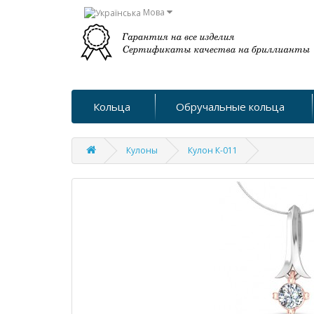
Мова
Кольца
Обручальные кольца
Кулоны
Кулон К-011