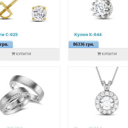
ги С-025
Кулон К-044
грн.
86336 грн.
КУПИТИ
КУПИТИ