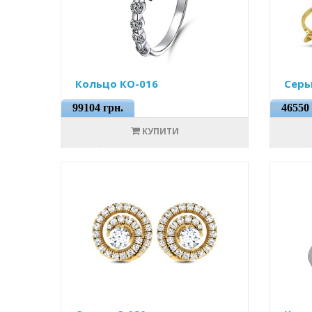
Кольцо КО-016
Серь
99104 грн.
46550 
КУПИТИ