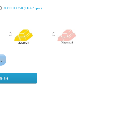
ЗОЛОТО 750 (+1662 грн.)
ый
Желтый
Красный
.
пити