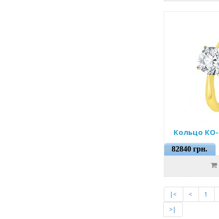
Кольцо КО-
82840 грн.
|<
<
1
>|